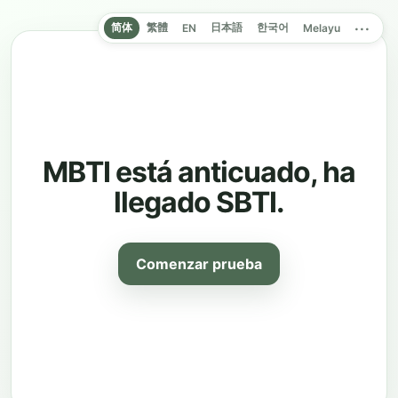
···
简体
繁體
日本語
한국어
EN
Melayu
MBTI está anticuado, ha
llegado SBTI.
Comenzar prueba